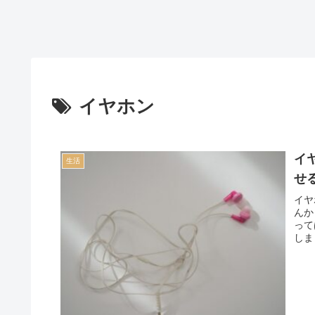
イヤホン
イ
生活
せ
イヤ
んか
って
しま