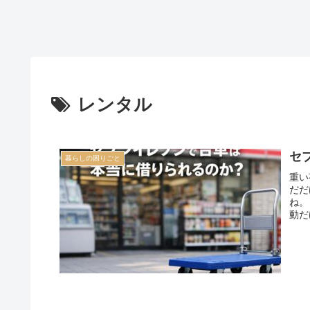
レンタル
セ
暮らしの困りごと
重い
だだ
ね。
動だ