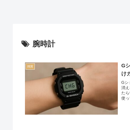
腕時計
G
雑貨
け
Gシ
消え
たら
使っ