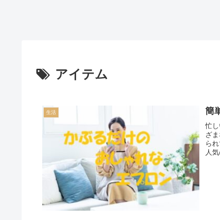
アイテム
簡
生活
忙し
ざま
られ
人気