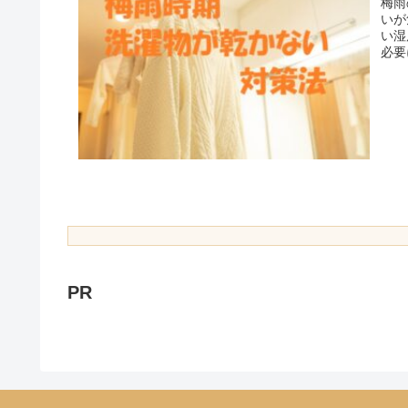
梅雨
いが
い湿
必要
PR