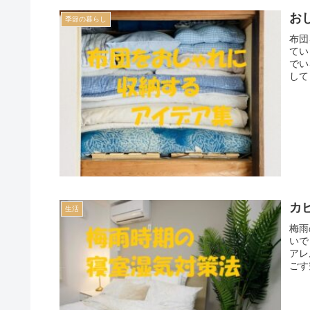
お
季節の暮らし
布団
てい
でい
して
カ
生活
梅雨
いで
アレ
ごす