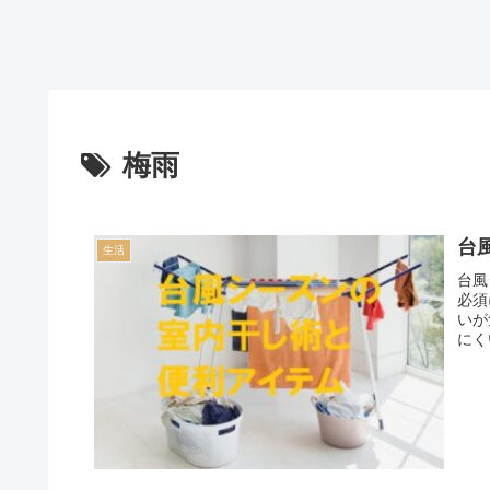
梅雨
台
生活
台風
必須
いが
にく