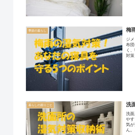
梅
季節の暮らし
ジメ
布団
く、
対策
洗
暮らしの困りごと
洗面
やす
気が
ん。