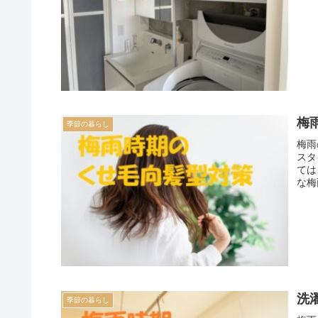
梅
季節の暮らし
梅雨
スタ
ては
な梅
洗
季節の暮らし