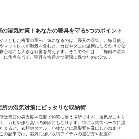
雨の湿気対策！あなたの寝具を守る5つのポイント
ジメとした梅雨の季節、気になるのは「寝具の湿気」。毎日使う
やマットレスが湿気を含むと、カビやダニの温床になるだけでな
寝心地にも大きな影響を与えます。そこで今回は、「梅雨の湿気
」に焦点を当て、寝具を快適かつ清潔に保つための5つ...
面所の湿気対策にピッタリな収納術
所は毎日の身支度や洗濯で頻繁に使う場所ですが、湿気がこもり
く、カビや嫌な臭いの原因にもなります。特に収納スペースに湿
たまると、衣類やタオル、小物などに悪影響を及ぼしかねませ
この記事では、湿気に強い収納アイテムの選び方や配置の...