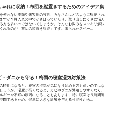
しゃれに収納！布団を縦置きするためのアイデア集
を使わない季節や来客用の寝具、みなさんはどのように収納され
ますか？押入れの中でかさばっていたり、取り出しにくさに悩ん
る方も多いのではないでしょうか。そんなお悩みをスッキリ解決
くれるのが「布団の縦置き収納」です。限られたスペー...
ビ・ダニから守る！梅雨の寝室湿気対策法
の時期になると、寝室の湿気が気になり始める方も多いのではな
しょうか。湿度が高くなると、カビやダニが繁殖しやすくなり、
ルギーや不眠の原因になることもあります。特に寝室は長時間過
空間であるため、健康に大きな影響を与える可能性があ...